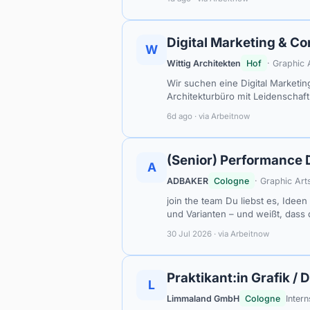
Digital Marketing & Co
W
Wittig Architekten
Hof
· Graphic
Wir suchen eine Digital Marketin
Architekturbüro mit Leidenschaf
6d ago · via Arbeitnow
(Senior) Performance D
A
ADBAKER
Cologne
· Graphic Ar
join the team Du liebst es, Idee
und Varianten – und weißt, dass 
30 Jul 2026 · via Arbeitnow
Praktikant:in Grafik /
L
Limmaland GmbH
Cologne
Intern