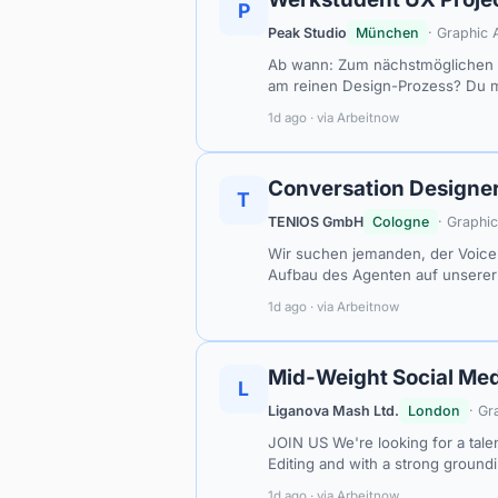
P
Peak Studio
München
· Graphic
Ab wann: Zum nächstmöglichen Ze
am reinen Design-Prozess? Du 
1d ago · via Arbeitnow
Conversation Designer
T
TENIOS GmbH
Cologne
· Graphi
Wir suchen jemanden, der Voice
Aufbau des Agenten auf unserer
1d ago · via Arbeitnow
Mid-Weight Social Medi
L
Liganova Mash Ltd.
London
· Gr
JOIN US We're looking for a tale
Editing and with a strong ground
1d ago · via Arbeitnow