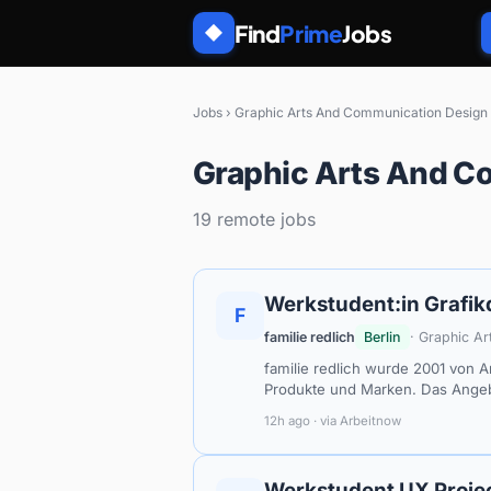
Find
Prime
Jobs
◆
Jobs
›
Graphic Arts And Communication Design
Graphic Arts And C
19 remote jobs
Werkstudent:in Grafik
F
familie redlich
Berlin
· Graphic A
familie redlich wurde 2001 von A
Produkte und Marken. Das Ange
12h ago · via Arbeitnow
Werkstudent UX Proje