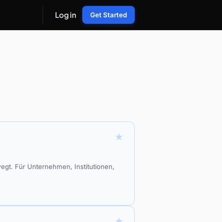
Log in
Get Started
★
egt. Für Unternehmen, Institutionen,
★