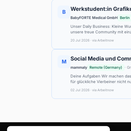
Werkstudent:in Grafik
B
BabyFORTE Medical GmbH
Berlin
Unser Daily Business: Kleine W
unsere treue Community mit ein
20 Jul 2026 · via Arbeitnow
Social Media und Comm
M
mammaly
Remote (Germany)
· G
Deine Aufgaben Wir machen das 
für glückliche Vierbeiner nicht n
02 Jul 2026 · via Arbeitnow