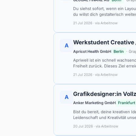
Du siehst sofort, wenn ein Layou
du willst dich gestalterisch weit
21 Jul 2026 · via Arbeitnow
Werkstudent Creative 
A
Apricot Health GmbH
Berlin
· Gra
Apriwell ist ein schnell wachs
Freiheit zurück. Dieses Ziel err
21 Jul 2026 · via Arbeitnow
Grafikdesigner:in Vollze
A
Anker Marketing GmbH
Frankfurt
Bist du bereit, deine kreativen 
Leidenschaft und Kreativität un
20 Jul 2026 · via Arbeitnow