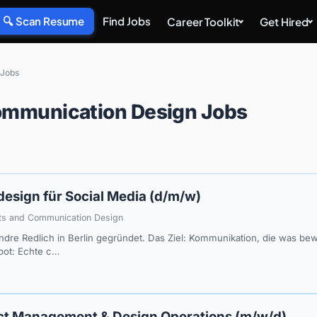
🔍 Scan Resume
Find Jobs
Career Toolkit
Get Hired
 Jobs
ommunication Design Jobs
design für Social Media (d/m/w)
rts and Communication Design
ndre Redlich in Berlin gegründet. Das Ziel: Kommunikation, die was bew
bot: Echte c…
ct Management & Design Operations (m/w/d)