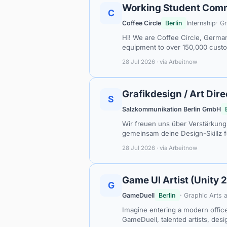
Working Student Comm
C
Coffee Circle
Berlin
Internship
· G
Hi! We are Coffee Circle, Germany
equipment to over 150,000 cust
28 Jul 2026 · via Arbeitnow
Grafikdesign / Art Dir
S
Salzkommunikation Berlin GmbH
Wir freuen uns über Verstärkung
gemeinsam deine Design-Skillz 
28 Jul 2026 · via Arbeitnow
Game UI Artist (Unity 2
G
GameDuell
Berlin
· Graphic Arts
Imagine entering a modern offic
GameDuell, talented artists, des