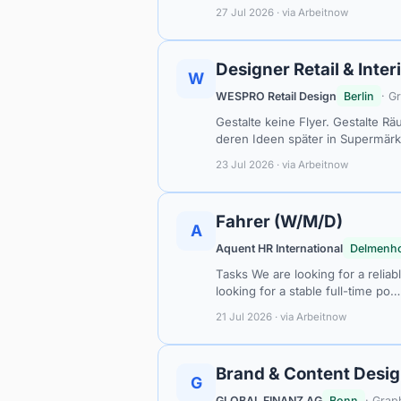
27 Jul 2026 · via Arbeitnow
Designer Retail & Inter
W
WESPRO Retail Design
Berlin
· G
Gestalte keine Flyer. Gestalte R
deren Ideen später in Supermärk
23 Jul 2026 · via Arbeitnow
Fahrer (W/M/D)
A
Aquent HR International
Delmenho
Tasks We are looking for a reliab
looking for a stable full-time po…
21 Jul 2026 · via Arbeitnow
Brand & Content Desig
G
GLOBAL FINANZ AG
Bonn
· Grap