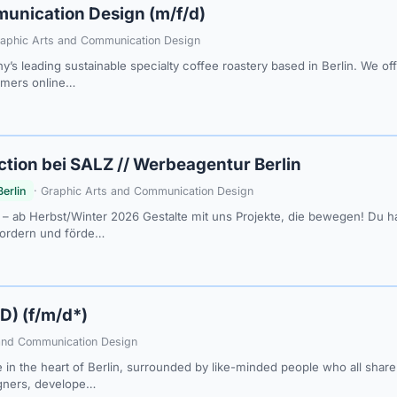
unication Design (m/f/d)
raphic Arts and Communication Design
’s leading sustainable specialty coffee roastery based in Berlin. We off
omers online…
ection bei SALZ // Werbeagentur Berlin
Berlin
· Graphic Arts and Communication Design
 – ab Herbst/Winter 2026 Gestalte mit uns Projekte, die bewegen! Du 
fordern und förde…
D) (f/m/d*)
 and Communication Design
e in the heart of Berlin, surrounded by like-minded people who all sh
igners, develope…