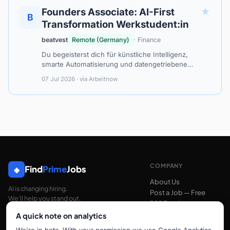
★
Founders Associate: AI-First
B
Transformation Werkstudent:in
beatvest
Remote (Germany)
· Finance
Du begeisterst dich für künstliche Intelligenz,
smarte Automatisierung und datengetriebene
Produktentwicklung? Du willst aktiv daran
07 Jul 2026 · via Arbeitnow
mitarbeiten, wie wir beatvest zu einer AI-First…
COMPANY
Find
Prime
Jobs
◆
About Us
AI is changing hiring.
Post a Job — Free
We'll help you stand out.
RSS Feed
A quick note on analytics