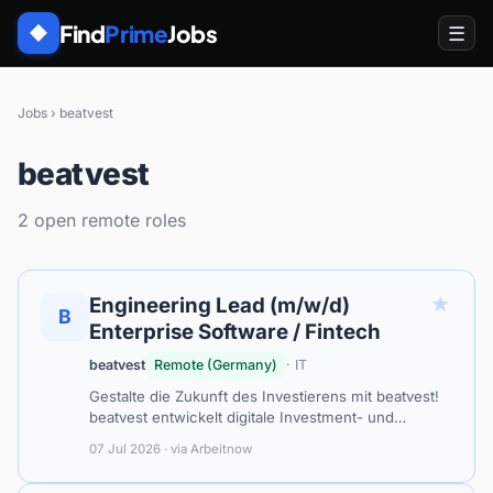
Find
Prime
Jobs
☰
◆
Jobs
›
beatvest
beatvest
2 open remote roles
★
Engineering Lead (m/w/d)
B
Enterprise Software / Fintech
beatvest
Remote (Germany)
· IT
Gestalte die Zukunft des Investierens mit beatvest!
beatvest entwickelt digitale Investment- und
Finanzbildungsplattformen für Banken,
07 Jul 2026 · via Arbeitnow
Finanzdienstleister und Unternehmen. Mit unse…